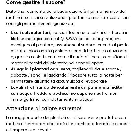
Come gestire il sudore?
Dato che l’aumento della sudorazione è il primo nemico dei
materiali con cui si realizzano i plantari su misura, ecco alcuni
consigli per mantenerli igienizzati:
Usa i salvaplantari,
speciali foderine o calzini strutturati in
filati tecnologici (come il
Q-SKIN
con ioni d’argento) che
avvolgono il plantare, assorbono il sudore tenendo il piede
asciutto, bloccano la proliferazione di batteri e cattivi odori
e, grazie a colori neutri come il nudo o il nero, camuffano i
materiali tecnici del plantare nei sandali aperti.
Arieggia i plantari ogni sera,
togliendoli dalle scarpe /
ciabatte / sandli e lasciandoli
riposare tutta la notte per
permettere all’umidità accumulata di evaporare
Lavali
strofinando delicatamente un panno inumidito
con acqua fredda e pochissimo sapone neutro
, non
immergerli mai completamente in acqua!
Attenzione al calore estremo!
La maggior parte dei plantari su misura viene prodotta con
materiali termoformabili, cioè che cambiano forma se esposti
a temperature elevate.