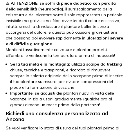
⚠️
ATTENZIONE:
se soffri di
piede diabetico con perdita
della sensibilità (neuropatia)
, il surriscaldamento della
calzatura e del plantare sotto il sole rappresenta un pericolo
invisibile ma gravissimo. Non avvertendo il calore eccessivo,
infatti, si rischia di indossare il plantare bollente senza
accorgersi del dolore, e questo può causare
gravi ustioni
che possono poi evolvere rapidamente in
ulcerazioni severe
e di difficile guarigione
.
Mantieni tassativamente calzature e plantari protetti,
all’ombra, e verificane la temperatura prima di indossarli!
Se la tua meta è la montagna:
utilizza scarpe da trekking
chiuse, tecniche e traspiranti, e ricordati di rimuovere
sempre la soletta originale dello scarpone prima di inserire
il tuo plantare su misura, per evitare compressioni del
piede e la formazione di vesciche
Importante:
se acquisti dei plantari nuovi in vista delle
vacanze, inizia a usarli gradualmente (qualche ora al
giorno) almeno un mese prima della partenza!
Richiedi una consulenza personalizzata ad
Ancona
Se vuoi verificare lo stato di usura dei tuoi plantari prima di