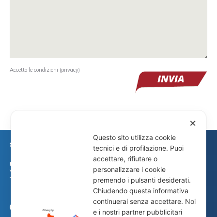
Si
Accetto le condizioni (
privacy
)
prega
di
lasciare
vuoto
✕
questo
Questo sito utilizza cookie
campo.
tecnici e di profilazione. Puoi
accettare, rifiutare o
PUNTO VENDITA
personalizzare i cookie
Via Flaminia, 309/310 - 60126 Ancona
premendo i pulsanti desiderati.
Tel.
071 2181277
- Cell.
393 9086905
-
info@neriteam.it
Chiudendo questa informativa
continuerai senza accettare. Noi
e i nostri partner pubblicitari