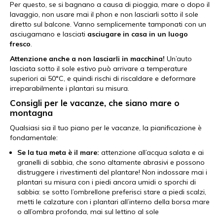
Per questo, se
si bagnano a causa di pioggia, mare o dopo il
lavaggio, non usare mai il phon e non lasciarli sotto il sole
diretto sul balcone. Vanno semplicemente tamponati con un
asciugamano e lasciati
asciugare in casa in un luogo
fresco
.
Attenzione anche a non lasciarli in macchina!
Un’auto
lasciata sotto il sole estivo può arrivare a temperature
superiori ai 50°C, e quindi rischi di riscaldare e deformare
irreparabilmente i plantari su misura.
Consigli per le vacanze, che siano mare o
montagna
Qualsiasi sia il tuo piano per le vacanze, la pianificazione è
fondamentale:
Se la tua meta è il mare:
attenzione all’acqua salata e ai
granelli di sabbia, che sono altamente abrasivi e possono
distruggere i rivestimenti del plantare! Non indossare mai i
plantari su misura con i piedi ancora umidi o sporchi di
sabbia: se sotto l’ombrellone preferisci stare a piedi scalzi,
metti le calzature con i plantari all’interno della borsa mare
o all’ombra profonda, mai sul lettino al sole