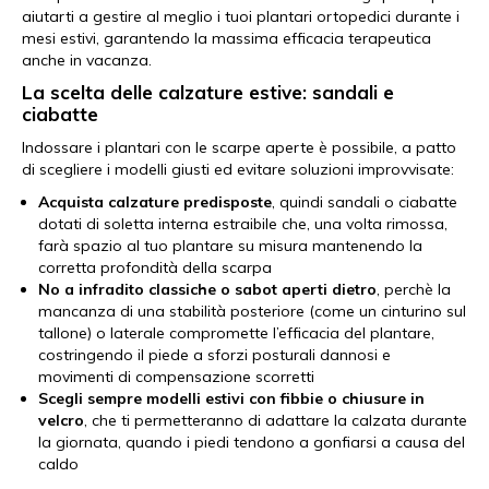
aiutarti a gestire al meglio i tuoi plantari ortopedici durante i
mesi estivi, garantendo la massima efficacia terapeutica
anche in vacanza.
La scelta delle calzature estive: sandali e
ciabatte
Indossare i plantari con le scarpe aperte è possibile, a patto
di scegliere i modelli giusti ed evitare soluzioni improvvisate:
Acquista calzature predisposte
, quindi sandali o ciabatte
dotati di soletta interna estraibile che, una volta rimossa,
farà spazio al tuo plantare su misura mantenendo la
corretta profondità della scarpa
No a infradito classiche o sabot aperti dietro
, perchè
la
mancanza di una stabilità posteriore (come un cinturino sul
tallone) o laterale compromette l’efficacia del plantare,
costringendo il piede a sforzi posturali dannosi e
movimenti di compensazione scorretti
Scegli sempre modelli estivi con fibbie o chiusure in
velcro
, che ti permetteranno di adattare la calzata durante
la giornata, quando i piedi tendono a gonfiarsi a causa del
caldo