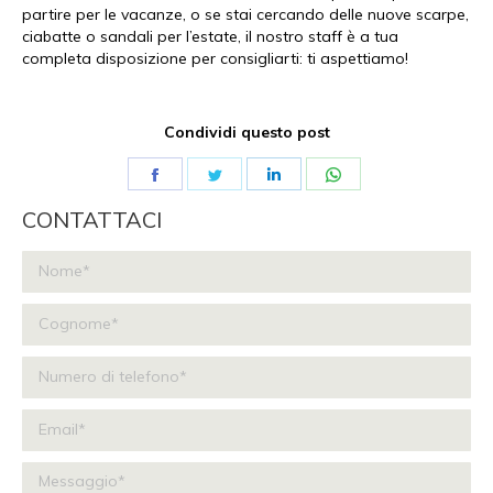
partire per le vacanze, o se stai cercando delle nuove scarpe,
ciabatte o sandali per l’estate, il nostro staff è a tua
completa disposizione per consigliarti: ti aspettiamo!
Condividi questo post
Share
Share
Share
Share
on
on
on
on
CONTATTACI
Facebook
Twitter
LinkedIn
WhatsApp